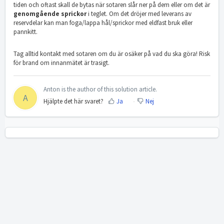
tiden och oftast skall de bytas när sotaren slår ner på dem eller om det är
genomgående sprickor
i teglet. Om det dröjer med leverans av
reservdelar kan man foga/lappa hål/sprickor med eldfast bruk eller
pannkitt.
Tag alltid kontakt med sotaren om du är osäker på vad du ska göra! Risk
för brand om innanmätet är trasigt.
Anton is the author of this solution article.
A
Hjälpte det här svaret?
Ja
Nej