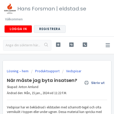
Hans Forsman | eldstad.se
Välkommen
LOGGA IN
REGISTRERA
Lösning – hem
Produktsupport
Vedspisar
När måste jag byta insatsen?
Skriv ut
Skapad: Anton Arnlund
Ändrad den: Mån, 15 jan., 2024 vid 11:22 F.M.
Vedspisar har en beklädnad i eldstaden med schamott-tegel och ofta
vermikulit i toppen eller under ugnen. Dessa material kan spricka med